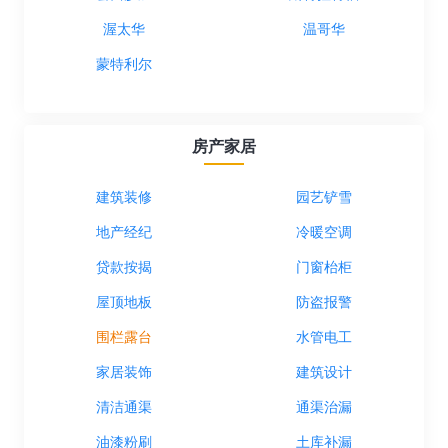
渥太华
温哥华
蒙特利尔
房产家居
建筑装修
园艺铲雪
地产经纪
冷暖空调
贷款按揭
门窗枱柜
屋顶地板
防盗报警
围栏露台
水管电工
家居装饰
建筑设计
清洁通渠
通渠治漏
油漆粉刷
土库补漏