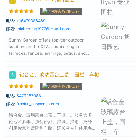
微头条VIP认证
电话:
+16479388489
邮箱:
minhchung1977@icluod.com
Sunny Garden offers top-tier outdoor
solutions in the GTA, specializing in
terraces, fences, awnings, patios, and
landscaping. Our expert team delivers
high-quality craftsmanship and
personalized service to transform your
铝合金、玻璃露台上盖，围栏，车棚。
3
outdoor space into a beautiful and
functional area. Experience the best in
微头条VIP认证
gardening and outdoor design with Sunny
电话:
6479287088
Garden today! 旭日园艺 提供大多伦多地区
邮箱:
frankie_cao@msn.com
顶级户外解决方案，专业服务包括露台、围
栏、雨棚、庭院和园艺景观。我们的专业团
铝合金、玻璃露台上盖，车棚。。服务大多
队致力于提供高质量的工艺和个性化服务，
伦地区多年，质优价好。挡风。挡雨，充分
将您的户外空间转变为美丽且实用的区域。
利用你家的后院和车路。延长露台的使用寿
立即体验 Sunny Garden 的园艺与户外设计
命！更多资料可浏览以下网址：
的最佳选择！