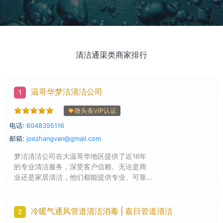
清洁通渠类商家排行
温哥华梦洁清洁公司
1
微头条VIP认证
电话:
6048395116
邮箱:
joezhangvan@gmail.com
梦洁清洁公司在大温哥华地区提供了近16年
的专业清洁服务，深受客户信赖。无论是商
业还是家居清洁，他们都能提供专业、可靠
且实惠的清洁服务，包括地毯清洗、地板打
蜡、压力冲洗等。立即联系 Joe 604-839-
5116，为您量身定制清洁方案！
冷暖气通风管道清洁消毒 | 嘉日管道清洁
2