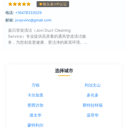
微头条VIP认证
电话:
+16478333029
邮箱:
jovjovinc@gmail.com
嘉日管道清洁（Jovi Duct Cleaning
Service）专业提供高质量的通风管道清洁服
务，为您创造更健康、更洁净的家居环境。
无论是空调管道、中央吸尘系统，还是干衣
机管道清洁，我们都能为您提供专业高效的
服务。服务区域涵盖大多伦多地区，包括 多
伦多 、士嘉堡、密西沙加、万锦等地。
选择城市
万锦
列治文山
卡尔加里
多伦多
密西沙加
斯特拉特福
渥太华
温哥华
蒙特利尔