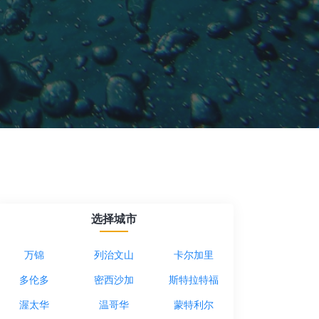
选择城市
万锦
列治文山
卡尔加里
多伦多
密西沙加
斯特拉特福
渥太华
温哥华
蒙特利尔