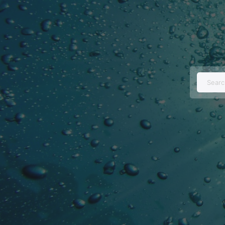
Searc
for: