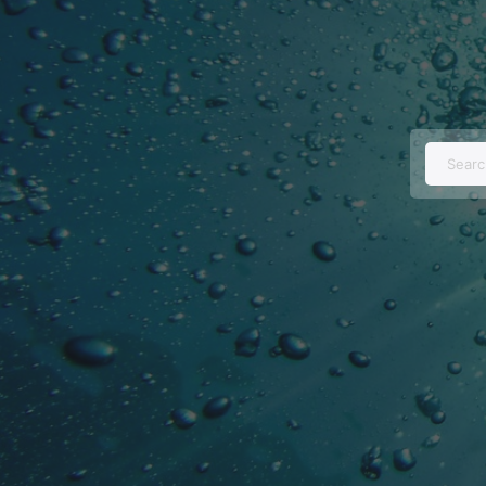
Searc
for: