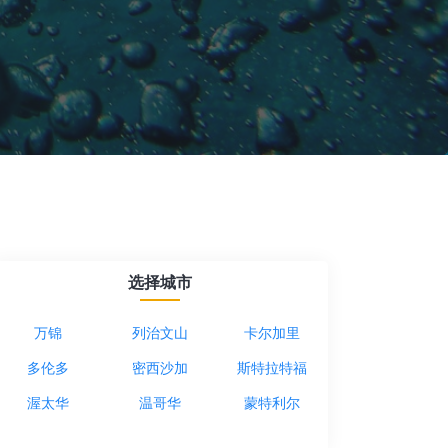
选择城市
万锦
列治文山
卡尔加里
多伦多
密西沙加
斯特拉特福
渥太华
温哥华
蒙特利尔