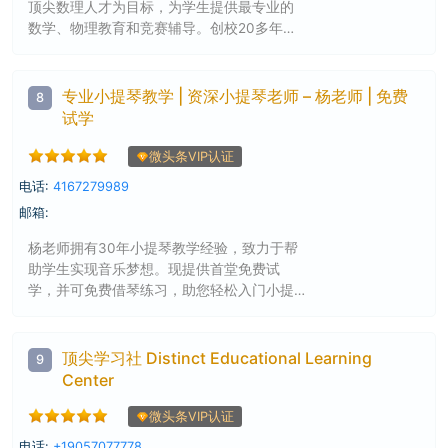
顶尖数理人才为目标，为学生提供最专业的
数学、物理教育和竞赛辅导。创校20多年
来，学校已培养出300多位加拿大及北美数学
竞赛满分和冠军得主，众多学生考入哈佛、
麻省理工、斯坦福等世界名校。
专业小提琴教学 | 资深小提琴老师 – 杨老师 | 免费
8
试学
微头条VIP认证
电话:
4167279989
邮箱:
杨老师拥有30年小提琴教学经验，致力于帮
助学生实现音乐梦想。现提供首堂免费试
学，并可免费借琴练习，助您轻松入门小提
琴学习！
顶尖学习社 Distinct Educational Learning
9
Center
微头条VIP认证
电话:
+19057077778