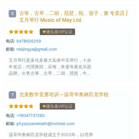
古筝，古琴，二胡，琵琶，阮，笛子，箫 专卖店 |
6
五月琴行 Music of May Ltd.
微头条VIP认证
电话:
6478926259
邮箱:
meijingya@gmail.com
五月琴行是多伦多最大实体中乐琴行，十余
年老店，代理敦煌，乐海，朱雀等著名乐器
品牌。出售古筝，古琴，二胡，琵琶，中
阮，笛箫等民族乐器.
北美数学竞赛培训 – 温哥华奥林匹克学校
7
微头条VIP认证
电话:
+16047737280
邮箱:
physicsandmath@hotmail.com
温哥华奥林匹克学校成立于2002年，以培养