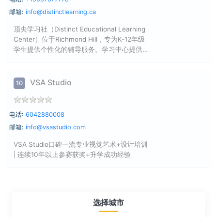
邮箱:
info@distinctlearning.ca
顶尖学习社（Distinct Educational Learning
Center）位于Richmond Hill，专为K-12年级
学生提供个性化的辅导服务。学习中心提供
的课程包括数学、英语、法语及科学（化
学、生物与物理）等，同时提供IB和AP高级
课程和创新的STEM课程，如乐高机器人和
VSA Studio
10
Scratch/Python编程，旨在培养学生的创造
力和解决问题的能力。该中心强调为每位学
生量身定制教育计划，提供灵活的学习方案
电话:
6042880008
和按月支付选项，无需长期合约。中心还提
邮箱:
info@vsastudio.com
供免费的教育评估，以确保教学计划能够满
足学生的个别需求。联系方式包括电话、短
VSA Studio口碑一流专业视觉艺术+设计培训
信/WhatsApp、电子邮件及网站链接，鼓励
| 连续10年以上参赛获奖+升学成功经验
家长为孩子预约免费学习评估，共同助力学
生成功成长。
选择城市