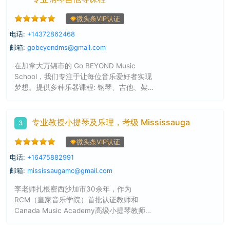
微头条VIP认证
电话:
+14372862468
邮箱:
gobeyondms@gmail.com
在加拿大万锦市的 Go BEYOND Music
School，我们专注于让每位音乐爱好者实现
梦想。提供多种乐器课程: 钢琴、吉他、架子
鼓、尤克里里 、 大提琴、中提琴、小提琴、
声乐、音乐理论、丰富音乐教学经验、 配备
先进的乐器设备 、 一对一辅导以及免费试课
专业教授小提琴及乐理，考级 Mississauga
3
机会！无论您是初学者还是有经验的音乐
人，我们都能帮助您实现音乐梦想。
微头条VIP认证
电话:
+16475882991
邮箱:
mississaugamc@gmail.com
李老师扎根密西沙加市30余年，作为
RCM（皇家音乐学院）首批认证教师和
Canada Music Academy高级小提琴教师，
专业教授小提琴及乐理，考级。