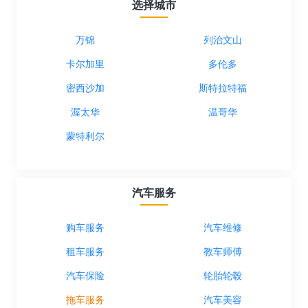
选择城市
西部，与 Oakville 接壤。最初的店面成立于
1990 年代，专注于服务社区居民和附近工业
区的工作人员。这是一家声誉良好的汽车修
万锦
列治文山
理店。老板退休后，店面几经易手。当一群
卡尔加里
多伦多
中国朋友一起买下它时，生意已经很艰难
了。从零开始，我们聘请了经验丰富、诚信
密西沙加
斯特拉特福
经营的机械师。经过几年的积累，我们已成
为密西沙加市西部一家值得信赖的汽车修理
渥太华
温哥华
店。我们赢得了客户的信任，也得到了周边
蒙特利尔
居民的青睐。
汽车服务
购车服务
汽车维修
租车服务
教车师傅
汽车保险
轮胎轮毂
拖车服务
汽车美容