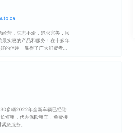
auto.ca
信经营，矢志不渝，追求完美，顾
质最实惠的产品和服务！在十多年
良好的信用，赢得了广大消费者的
到旅游安排，为您提供一站式管家
加诚，体验贴心服务，得到更多实
车选择更多，优质价廉 (经济实惠
，价格更优! 所有车辆提供官方汽车
告，透明放心! 专业快速办理：国
灵活的付款方式! 提供免批，特
定车型!免费上门估价! 专业车身
C Claim）及碰撞修理! 更换挡
0多辆2022年全新车辆已经陆
报及索赔!
，长短租，代办保险租车，免费接
时紧急服务。