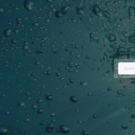
Searc
for: