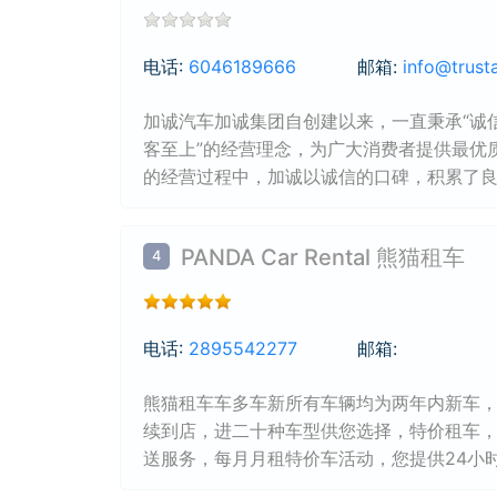
电话:
6046189666
邮箱:
info@trust
加诚汽车加诚集团自创建以来，一直秉承“诚
客至上”的经营理念，为广大消费者提供最优
的经营过程中，加诚以诚信的口碑，积累了
信赖和支持！加诚从汽车出租，买卖，维修
服务！细心周到，快速响应每一个细节！来
PANDA Car Rental 熊猫租车
4
惠，只要您想到，加诚竭力帮您办到！买二手
到豪华舒适车型，应有尽有)! 买新车来加诚
检测与认证报告，汽车历史报告及事故记录报
际留学生购车贷款及租赁业务，最优的利率，
电话:
2895542277
邮箱:
快，低利率贷款买车! 快速，最高性价比寻购指
修理! 电脑配色，精工喷漆! 接受保险理赔（ICB
熊猫租车车多车新所有车辆均为两年内新车，3
风玻璃，专业维修轮毂! 陪同办理保险理赔申
续到店，进二十种车型供您选择，特价租车
送服务，每月月租特价车活动，您提供24小