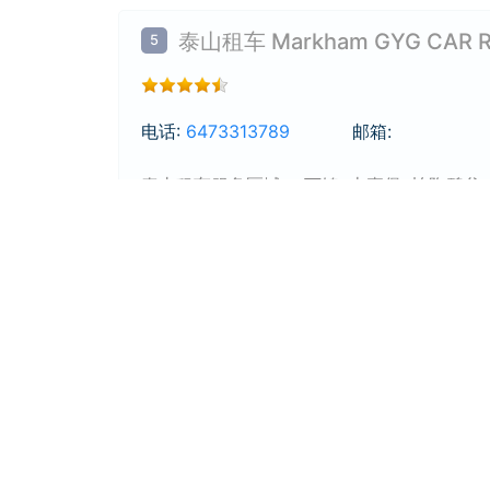
泰山租车 Markham GYG CAR R
5
电话:
6473313789
邮箱:
泰山租车服务区域： 万锦, 士嘉堡, 怡陶碧谷, 
加, 旺市, 列治文山, 康山, 宾顿, 皮克灵, 艾加
拉, 奥克维尔, 伯灵顿, 弥敦, 史托维尔, 
安全可靠，让您无忧租车。适应旅游、商务
24小时紧急服务。选择我们，畅享省心租车